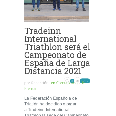
Tradeinn
International
Triathlon será el
Campeonato de
España de Larga
Distancia 2021
1202
0
por
Redacción
en
Comunicados de
Prensa
La Federación Española de
Triatlón ha decidido otorgar
a Tradeinn International
Triathlon la sede del Campeonato