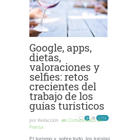
Google, apps,
dietas,
valoraciones y
selfies: retos
crecientes del
trabajo de los
guías turísticos
1716
0
por
Redacción
en
Comunicados de
Prensa
El turismo y, sobre todo, los turistas