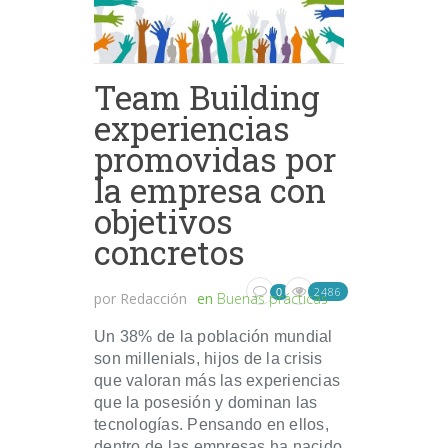
Team Building
experiencias
promovidas por
la empresa con
objetivos
concretos
2486
0
por
Redacción
en
Buenas prácticas
Un 38% de la población mundial
son millenials, hijos de la crisis
que valoran más las experiencias
que la posesión y dominan las
tecnologías. Pensando en ellos,
dentro de las empresas ha nacido