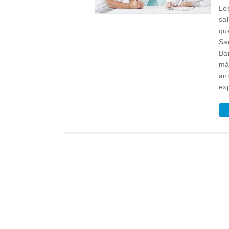
Los
sal
qu
Sa
Ba
má
an
exp