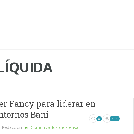
LÍQUIDA
er Fancy para liderar en
ntornos Bani
694
0
r
Redacción
en
Comunicados de Prensa