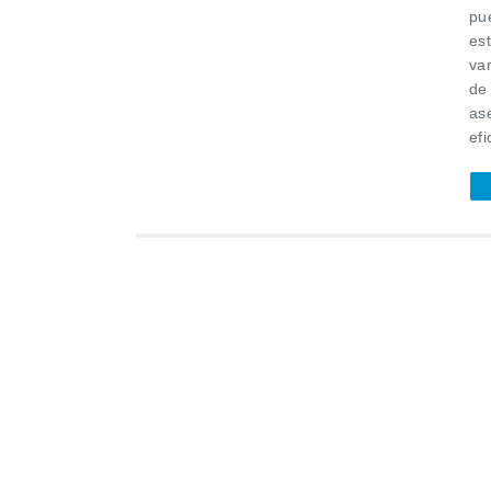
pue
es
va
de 
ase
efi