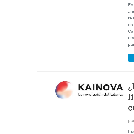
En
an
re
en
Ca
em
pa
¿
l
c
po
La