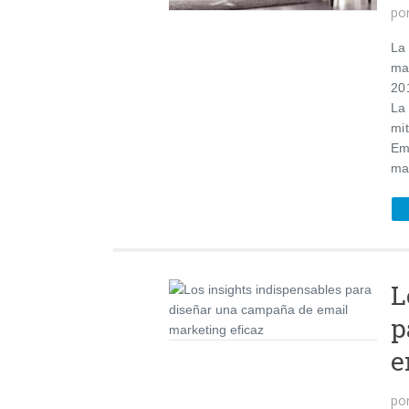
po
La 
ma
201
La
mi
Em
ma
L
p
e
po