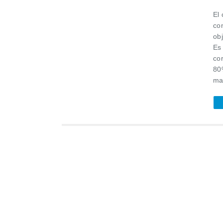
El
con
ob
Es 
co
80
mai