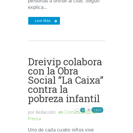
personas a unirse al club. Según
explica...
Leer Más
Dreivip colabora
con la Obra
Social ”La Caixa”
contra la
pobreza infantil
1468
0
por
Redacción
en
Comunicados de
Prensa
Uno de cada cuatro niños vive