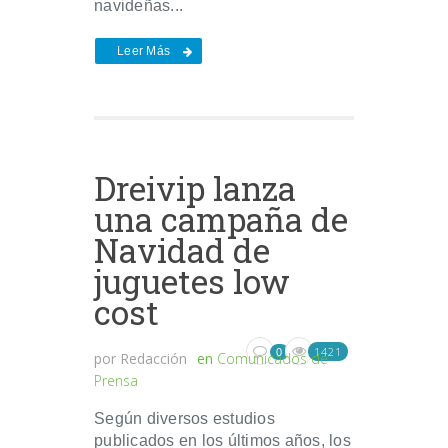
navideñas...
Leer Más
Dreivip lanza
una campaña de
Navidad de
juguetes low
cost
1421
0
por
Redacción
en
Comunicados de
Prensa
Según diversos estudios
publicados en los últimos años, los