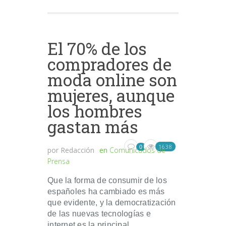
El 70% de los
compradores de
moda online son
mujeres, aunque
los hombres
gastan más
1638
0
por
Redacción
en
Comunicados de
Prensa
Que la forma de consumir de los
españoles ha cambiado es más
que evidente, y la democratización
de las nuevas tecnologías e
internet es la principal