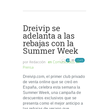
Dreivip se
adelanta a las
rebajas con la
Summer Week
1545
0
por
Redacción
en
Comunicados de
Prensa
Dreivip.com, el primer club privado
de venta online que se creó en
España, celebra esta semana la
Summer Week, una campaña de
descuentos exclusivos que se
presenta como el mejor anticipo a
las rebajas de verano que