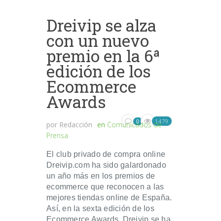
Dreivip se alza
con un nuevo
premio en la 6ª
edición de los
Ecommerce
Awards
1479
0
por
Redacción
en
Comunicados de
Prensa
El club privado de compra online
Dreivip.com ha sido galardonado
un año más en los premios de
ecommerce que reconocen a las
mejores tiendas online de España.
Así, en la sexta edición de los
Ecommerce Awards, Dreivip se ha