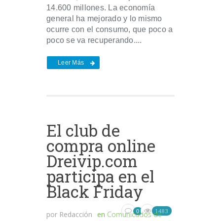
14.600 millones. La economía
general ha mejorado y lo mismo
ocurre con el consumo, que poco a
poco se va recuperando....
Leer Más
El club de
compra online
Dreivip.com
participa en el
Black Friday
1483
0
por
Redacción
en
Comunicados de