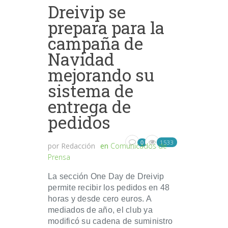
Dreivip se
prepara para la
campaña de
Navidad
mejorando su
sistema de
entrega de
pedidos
1533
0
por
Redacción
en
Comunicados de
Prensa
La sección One Day de Dreivip
permite recibir los pedidos en 48
horas y desde cero euros. A
mediados de año, el club ya
modificó su cadena de suministro