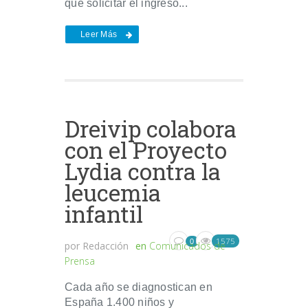
que solicitar el ingreso...
Leer Más
Dreivip colabora
con el Proyecto
Lydia contra la
leucemia
infantil
1575
0
por
Redacción
en
Comunicados de
Prensa
Cada año se diagnostican en
España 1.400 niños y