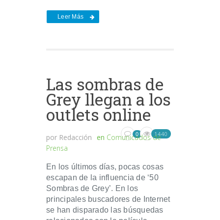
Leer Más
Las sombras de
Grey llegan a los
outlets online
1440
0
por
Redacción
en
Comunicados de
Prensa
En los últimos días, pocas cosas
escapan de la influencia de ‘50
Sombras de Grey’. En los
principales buscadores de Internet
se han disparado las búsquedas