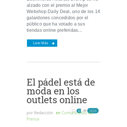
alzado con el premio al Mejor
Webshop Daily Deal, uno de los 14
galardones concedidos por el
público que ha votado a sus
tiendas online preferidas...
Leer Más
El pádel está de
moda en los
outlets online
1606
0
por
Redacción
en
Comunicados de
Prensa