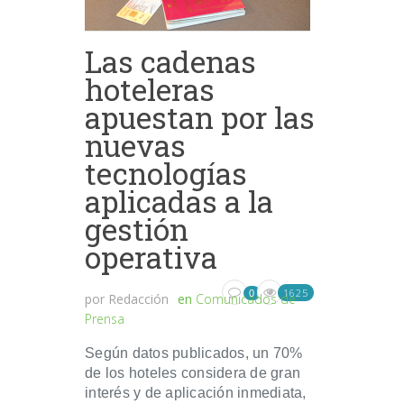
Las cadenas
hoteleras
apuestan por las
nuevas
tecnologías
aplicadas a la
gestión
operativa
1625
0
por
Redacción
en
Comunicados de
Prensa
Según datos publicados, un 70%
de los hoteles considera de gran
interés y de aplicación inmediata,