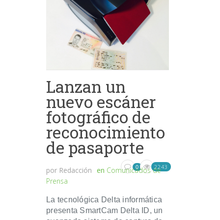
Lanzan un
nuevo escáner
fotográfico de
reconocimiento
de pasaporte
2243
0
por
Redacción
en
Comunicados de
Prensa
La tecnológica Delta informática
presenta SmartCam Delta ID, un