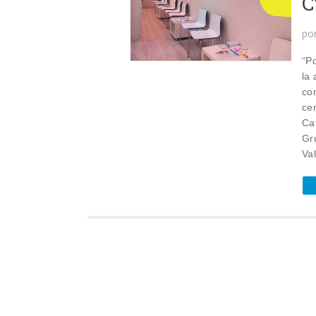
C
po
“Po
la 
co
cen
Ca
Gr
Val