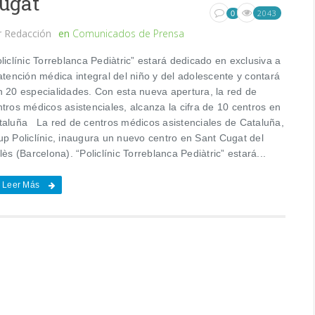
ugat
2043
0
r
Redacción
en
Comunicados de Prensa
liclínic Torreblanca Pediàtric” estará dedicado en exclusiva a
atención médica integral del niño y del adolescente y contará
n 20 especialidades. Con esta nueva apertura, la red de
tros médicos asistenciales, alcanza la cifra de 10 centros en
taluña La red de centros médicos asistenciales de Cataluña,
up Policlínic, inaugura un nuevo centro en Sant Cugat del
lès (Barcelona). “Policlínic Torreblanca Pediàtric” estará...
Leer Más