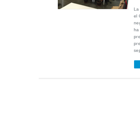
La
el 
ne
ha
pr
pre
se