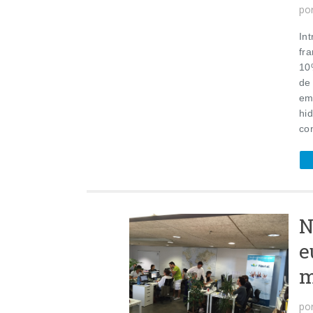
po
In
fr
10
de
em
hid
con
N
e
m
po