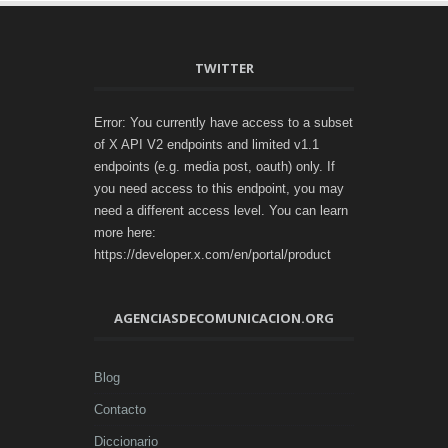
TWITTER
Error: You currently have access to a subset
of X API V2 endpoints and limited v1.1
endpoints (e.g. media post, oauth) only. If
you need access to this endpoint, you may
need a different access level. You can learn
more here:
https://developer.x.com/en/portal/product
AGENCIASDECOMUNICACION.ORG
Blog
Contacto
Diccionario