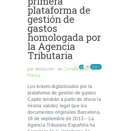
primera
plataforma de
gestión de
gastos
homologada por
la Agencia
Tributaria
2087
0
por
Redacción
en
Comunicados de
Prensa
Los tickets digitalizados por la
plataforma de gestión de gastos
Captio tendrán a partir de ahora la
misma validez legal que los
documentos originales Barcelona,
16 de septiembre de 2013.– La
Agencia Tributaria Española ha