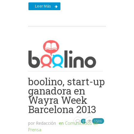
Leer Más
boolino, start-up
ganadora en
Wayra Week
Barcelona 2013
1506
0
por
Redacción
en
Comunicados de
Prensa