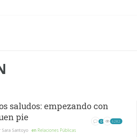
N
os saludos: empezando con
uen pie
6282
0
r
Sara Santoyo
en
Relaciones Públicas