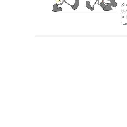
Si 
co
la 
ta