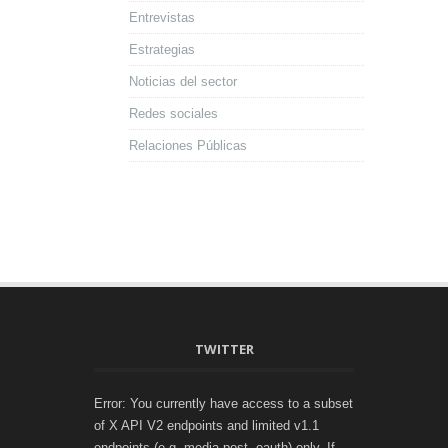
Entrevistas
Estrategias
Noticias del sector
Redes sociales
Relaciones Públicas
TWITTER
Error: You currently have access to a subset
of X API V2 endpoints and limited v1.1
endpoints (e.g. media post, oauth) only. If