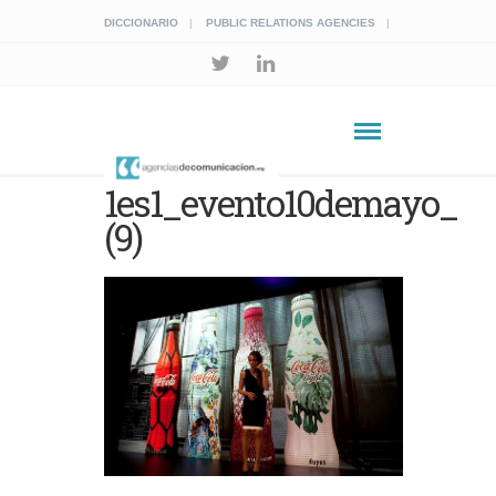
DICCIONARIO
PUBLIC RELATIONS AGENCIES
1es1_evento10demayo_
(9)