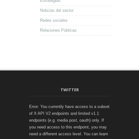
Estrategias
Noticias del sector
Redes sociales
Relaciones Públicas
TWITTER
Error: You currently have access to a subset
of X API V2 endpoints and limited v1.1
endpoints (e.g. media post, oauth) only. If
you need access to this endpoint, you may
need a different access level. You can learn