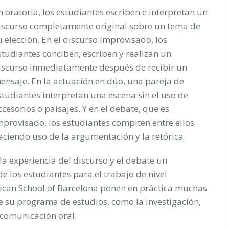
n
oratoria
, los estudiantes escriben e interpretan un
iscurso completamente original sobre un tema de
u elección. En el
discurso improvisado
,
los
studiantes conciben, escriben y realizan un
iscurso inmediatamente después de recibir un
ensaje. En la
actuación en dúo
, una pareja de
studiantes interpretan una escena sin el uso de
ccesorios o paisajes. Y en el
debate
, que es
mprovisado, los estudiantes compiten entre ellos
aciendo uso de la argumentación y la retórica.
la experiencia del discurso y el debate un
e los estudiantes para el trabajo de nivel
rican School of Barcelona ponen en práctica muchas
 su programa de estudios, como la investigación,
n comunicación oral.