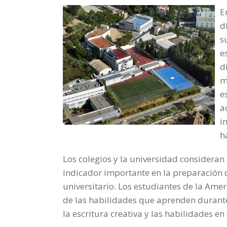
E
d
s
e
d
m
e
a
i
h
Los colegios y la universidad consideran 
indicador importante en la preparación d
universitario. Los estudiantes de la Ame
de las habilidades que aprenden durante
la escritura creativa y las habilidades e