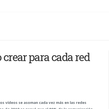
o crear para cada red
os vídeos se asoman cada vez más en las redes
tos. En 2019 se prevé que el 80% de la comunicación