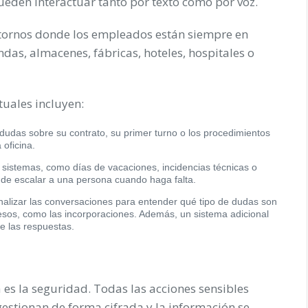
pueden interactuar tanto por texto como por voz.
ntornos donde los empleados están siempre en
das, almacenes, fábricas, hoteles, hospitales o
tuales incluyen:
das sobre su contrato, su primer turno o los procedimientos
oficina.
sistemas, como días de vacaciones, incidencias técnicas o
 de escalar a una persona cuando haga falta.
lizar las conversaciones para entender qué tipo de dudas son
sos, como las incorporaciones. Además, un sistema adicional
 de las respuestas.
 es la seguridad. Todas las acciones sensibles
gestionan de forma cifrada y la información se