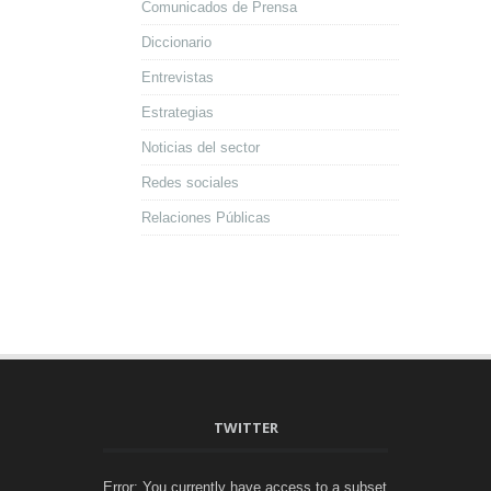
Comunicados de Prensa
Diccionario
Entrevistas
Estrategias
Noticias del sector
Redes sociales
Relaciones Públicas
TWITTER
Error: You currently have access to a subset