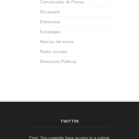
Comunicados de Prensa
Diccionario
Entrevistas
Estrategias
Noticias del sector
Redes sociales
Relaciones Públicas
TWITTER
Error: You currently have access to a subset