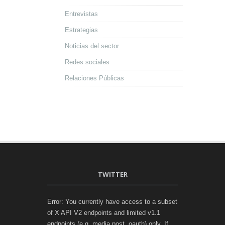
Entrevistas
Estrategias
Noticias del sector
Redes sociales
Relaciones Públicas
TWITTER
Error: You currently have access to a subset
of X API V2 endpoints and limited v1.1
endpoints (e.g. media post, oauth) only. If