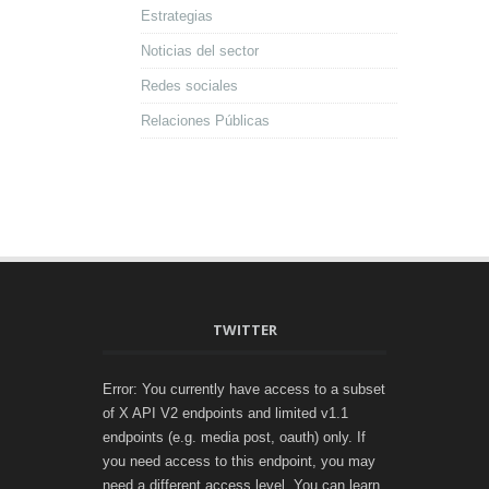
Estrategias
Noticias del sector
Redes sociales
Relaciones Públicas
TWITTER
Error: You currently have access to a subset
of X API V2 endpoints and limited v1.1
endpoints (e.g. media post, oauth) only. If
you need access to this endpoint, you may
need a different access level. You can learn