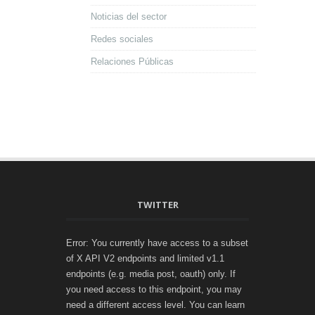
Noticias del sector
Redes sociales
Relaciones Públicas
TWITTER
Error: You currently have access to a subset
of X API V2 endpoints and limited v1.1
endpoints (e.g. media post, oauth) only. If
you need access to this endpoint, you may
need a different access level. You can learn