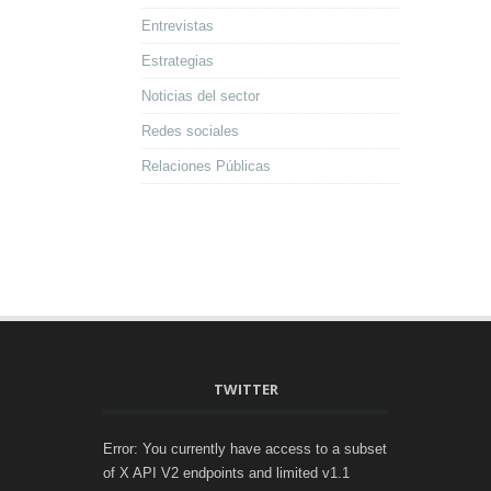
Entrevistas
Estrategias
Noticias del sector
Redes sociales
Relaciones Públicas
TWITTER
Error: You currently have access to a subset
of X API V2 endpoints and limited v1.1