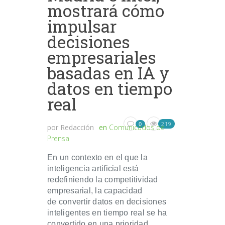
mostrará cómo
impulsar
decisiones
empresariales
basadas en IA y
datos en tiempo
real
219
0
por
Redacción
en
Comunicados de
Prensa
En un contexto en el que la
inteligencia artificial está
redefiniendo la competitividad
empresarial, la capacidad
de convertir datos en decisiones
inteligentes en tiempo real se ha
convertido en una prioridad