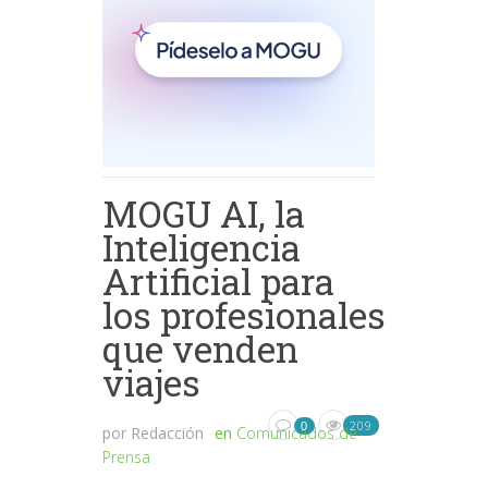
MOGU AI, la
Inteligencia
Artificial para
los profesionales
que venden
viajes
209
0
por
Redacción
en
Comunicados de
Prensa