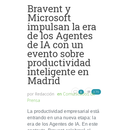
Bravent y
Microsoft
impulsan la era
de los Agentes
de IA con un
evento sobre
productividad
inteligente en
Madrid
379
0
por
Redacción
en
Comunicados de
Prensa
La productividad empresarial está
entrando en una nueva etapa: la
era de los Agentes de IA. En este