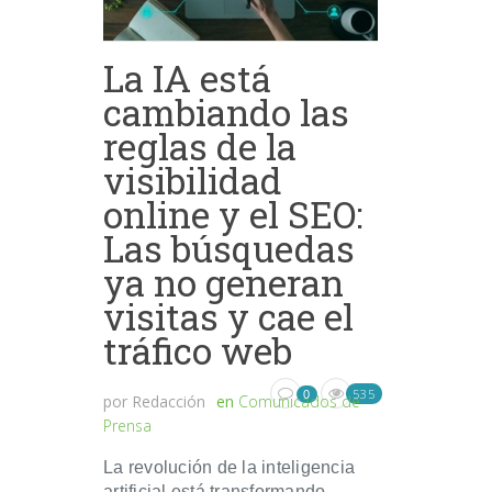
La IA está
cambiando las
reglas de la
visibilidad
online y el SEO:
Las búsquedas
ya no generan
visitas y cae el
tráfico web
535
0
por
Redacción
en
Comunicados de
Prensa
La revolución de la inteligencia
artificial está transformando