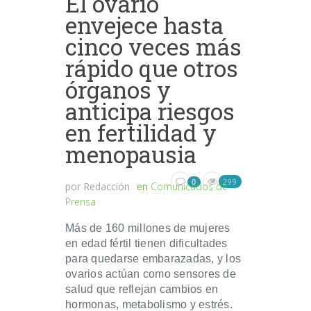
El ovario
envejece hasta
cinco veces más
rápido que otros
órganos y
anticipa riesgos
en fertilidad y
menopausia
299
0
por
Redacción
en
Comunicados de
Prensa
Más de 160 millones de mujeres
en edad fértil tienen dificultades
para quedarse embarazadas, y los
ovarios actúan como sensores de
salud que reflejan cambios en
hormonas, metabolismo y estrés.