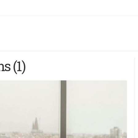
s (1)