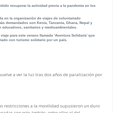
mitido recuperar la actividad previa a la pandemia en los
 en la organización de viajes de voluntariado
s más demandados son Kenia, Tanzania, Ghana, Nepal y
n educativos, sanitarios y medioambientales.
aje para este verano llamada ‘Aventura Solidaria’ que
iado con turismo solidario por un país.
 vuelve a ver la luz tras dos años de paralización por
s restricciones a la movilidad supusieron un duro
adas con este ámbito, entre ellos el del