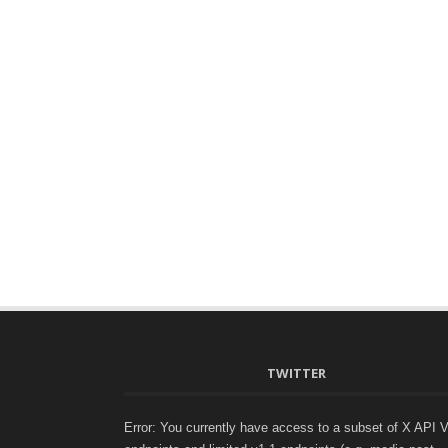
TWITTER
Error: You currently have access to a subset of X API 