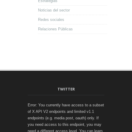
Estrategias
Noticias del sector
Redes sociales
Relaciones Públicas
TWITTER
Error: You currently have access to a subset
of X API V2 endpoints and limited v1.1
endpoints (e.g. media post, oauth) only. If
you need access to this endpoint, you may
need a different access level. You can learn