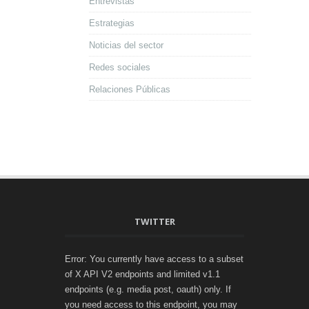
Entrevistas
Estrategias
Noticias del sector
Redes sociales
Relaciones Públicas
TWITTER
Error: You currently have access to a subset
of X API V2 endpoints and limited v1.1
endpoints (e.g. media post, oauth) only. If
you need access to this endpoint, you may