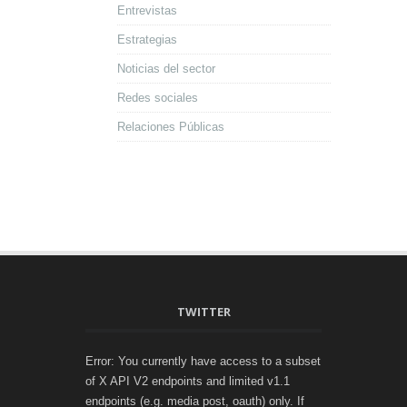
Entrevistas
Estrategias
Noticias del sector
Redes sociales
Relaciones Públicas
TWITTER
Error: You currently have access to a subset
of X API V2 endpoints and limited v1.1
endpoints (e.g. media post, oauth) only. If