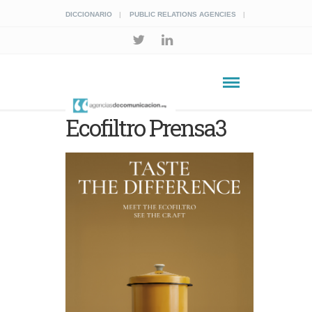
DICCIONARIO
PUBLIC RELATIONS AGENCIES
Ecofiltro Prensa3