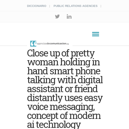
DICCIONARIO
PUBLIC RELATIONS AGENCIES
Close up of pretty
woman holding in
hand smart phone
talking with digital
assistant or friend
distantly uses easy
voice messaging,
concept of modern
ai technology