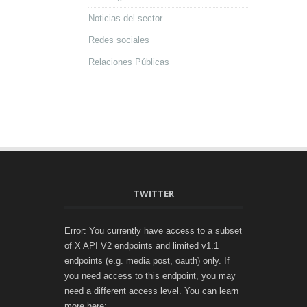
Noticias del sector
Redes sociales
Relaciones Públicas
TWITTER
Error: You currently have access to a subset
of X API V2 endpoints and limited v1.1
endpoints (e.g. media post, oauth) only. If
you need access to this endpoint, you may
need a different access level. You can learn
more here: