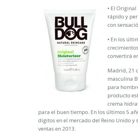
• El Origina
rápido y per
con sensació
• En los últ
crecimientos
convertirá e
Madrid, 21 d
masculina B
para hombres
producto est
crema hidrat
para el buen tiempo. En los últimos 5 a
dígitos en el mercado del Reino Unido y 
ventas en 2013.