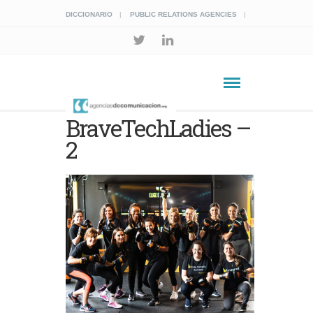
DICCIONARIO
PUBLIC RELATIONS AGENCIES
BraveTechLadies –
2