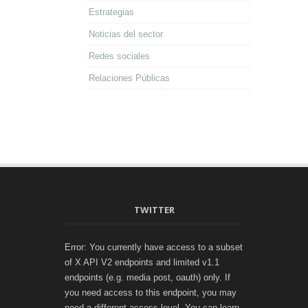
Estrategias
Noticias del sector
Redes sociales
Relaciones Públicas
TWITTER
Error: You currently have access to a subset
of X API V2 endpoints and limited v1.1
endpoints (e.g. media post, oauth) only. If
you need access to this endpoint, you may
need a different access level. You can learn