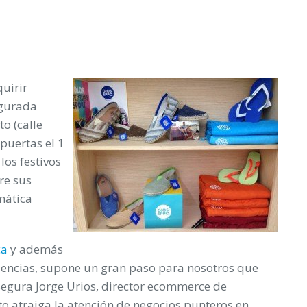
uirir
ugurada
rto
(calle
 puertas el 1
los festivos
re sus
mática
ca
y además
encias, supone un gran paso para nosotros que
ura Jorge Urios, director ecommerce de
o atraiga la atención de negocios punteros en