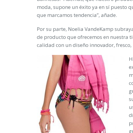
moda, supone un éxito ya en sí puesto qu
que marcamos tendencia”, añade.
Por su parte, Noelia VandeKamp subraya 
de producto que ofrecemos en nuestra t
calidad con un diseño innovador, fresco, n
H
e
m
c
g
s
u
d
p
g