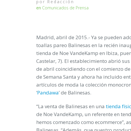
por
Redacción
en
Comunicados de Prensa
Madrid, abril de 2015.-
Ya se pueden adq
toallas pareo Balinesas en la recién ina
tienda de Noe VandeKamp en Ibiza, pue
Castelar, 7). El establecimiento abrió sus
de abril coincidiendo con el comienzo de 
de Semana Santa y ahora ha incluido ent
artículos de moda la
colección monocro
‘
Pandawa
’ de Balinesas
.
“La venta de
Balinesas
en una
tienda físi
de Noe VandeKamp, un referente en tend
hemos comenzado como ecommerce”, aseg
Balinesas. “Además, que nuestro product