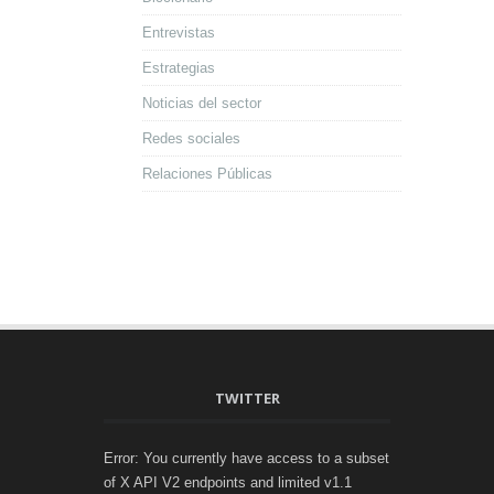
Entrevistas
Estrategias
Noticias del sector
Redes sociales
Relaciones Públicas
TWITTER
Error: You currently have access to a subset
of X API V2 endpoints and limited v1.1