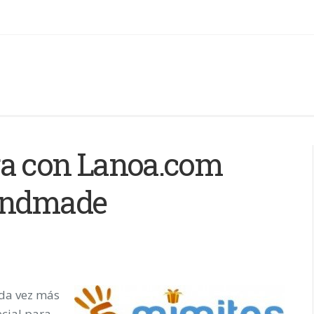
ra con Lanoa.com
handmade
ada vez más
ecial para