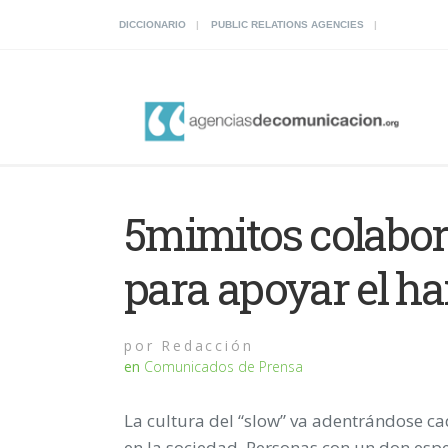
DICCIONARIO
PUBLIC RELATIONS AGENCIES
5mimitos colabo
para apoyar el 
por
Redacción
en
Comunicados de Prensa
La cultura del “slow” va adentrándose c
en la sociedad. Personas con un don esp