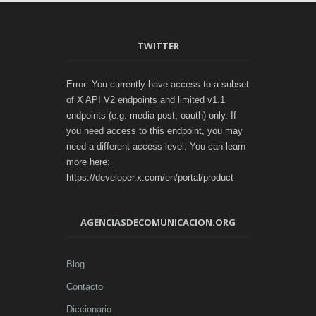
TWITTER
Error: You currently have access to a subset
of X API V2 endpoints and limited v1.1
endpoints (e.g. media post, oauth) only. If
you need access to this endpoint, you may
need a different access level. You can learn
more here:
https://developer.x.com/en/portal/product
AGENCIASDECOMUNICACION.ORG
Blog
Contacto
Diccionario