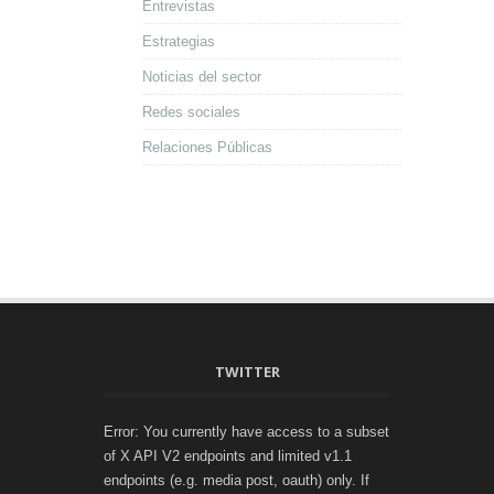
Entrevistas
Estrategias
Noticias del sector
Redes sociales
Relaciones Públicas
TWITTER
Error: You currently have access to a subset
of X API V2 endpoints and limited v1.1
endpoints (e.g. media post, oauth) only. If