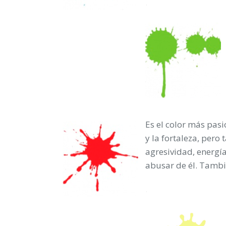
.
Es el color más pasi
y la fortaleza, per
agresividad, energí
abusar de él. Tambié
.