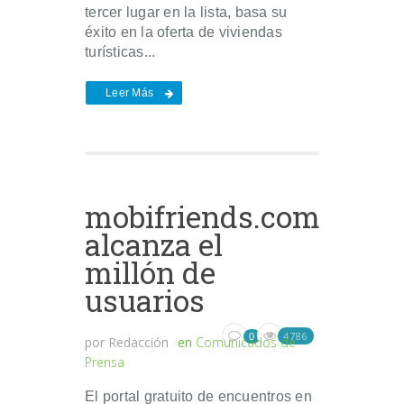
tercer lugar en la lista, basa su
éxito en la oferta de viviendas
turísticas...
Leer Más
mobifriends.com
alcanza el
millón de
usuarios
4786
0
por
Redacción
en
Comunicados de
Prensa
El portal gratuito de encuentros en