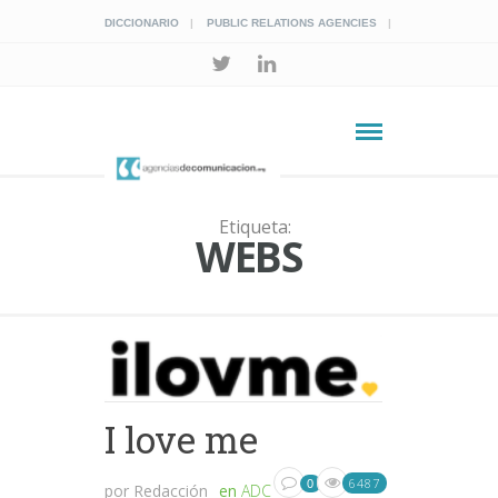
DICCIONARIO
PUBLIC RELATIONS AGENCIES
Etiqueta:
WEBS
I love me
6487
0
por
Redacción
en
ADC