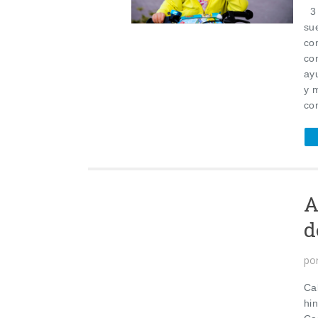
3 
sue
co
con
ay
y 
con
A
d
po
Ca
hin