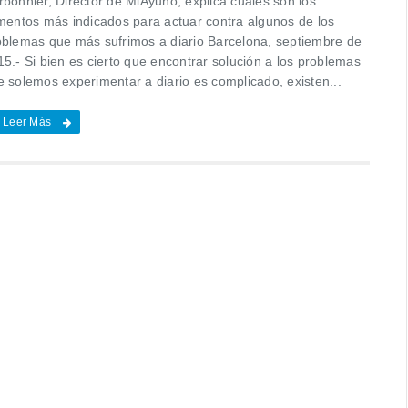
rbonnier, Director de MiAyuno, explica cuáles son los
imentos más indicados para actuar contra algunos de los
oblemas que más sufrimos a diario Barcelona, septiembre de
5.- Si bien es cierto que encontrar solución a los problemas
e solemos experimentar a diario es complicado, existen...
Leer Más