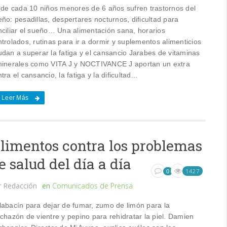
de cada 10 niños menores de 6 años sufren trastornos del
ño: pesadillas, despertares nocturnos, dificultad para
nciliar el sueño… Una alimentación sana, horarios
trolados, rutinas para ir a dormir y suplementos alimenticios
udan a superar la fatiga y el cansancio Jarabes de vitaminas
minerales como VITA J y NOCTIVANCE J aportan un extra
tra el cansancio, la fatiga y la dificultad...
Leer Más
limentos contra los problemas
e salud del día a día
1427
0
r
Redacción
en
Comunicados de Prensa
labacín para dejar de fumar, zumo de limón para la
chazón de vientre y pepino para rehidratar la piel. Damien