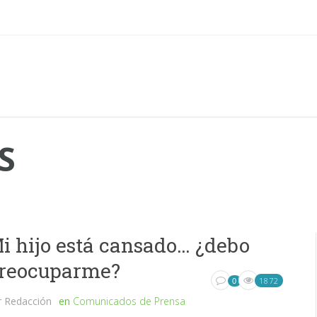
S
i hijo está cansado… ¿debo
reocuparme?
1872
0
r
Redacción
en
Comunicados de Prensa