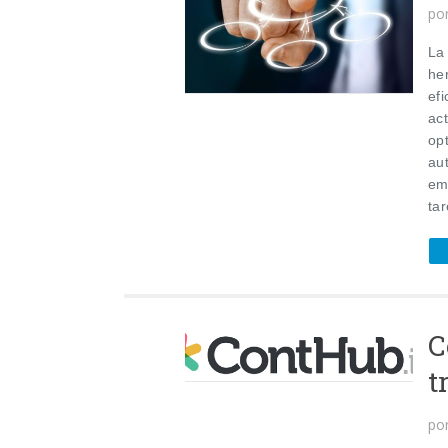
po
La
he
efi
ac
opt
au
em
tar
C
t
po