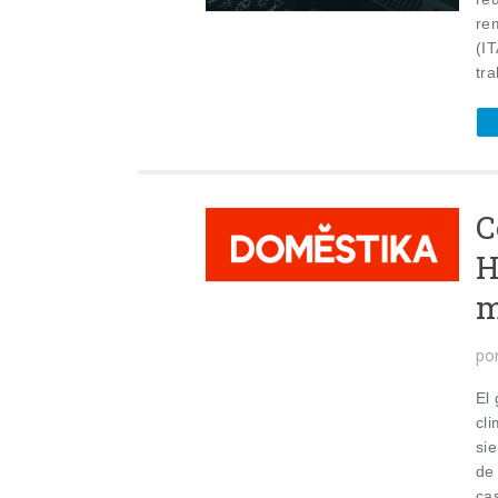
re
(I
tra
C
H
m
po
El
cl
si
de
ca