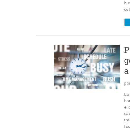
bu
cel
P
g
a
po
La
hor
el
ca
tr
fác