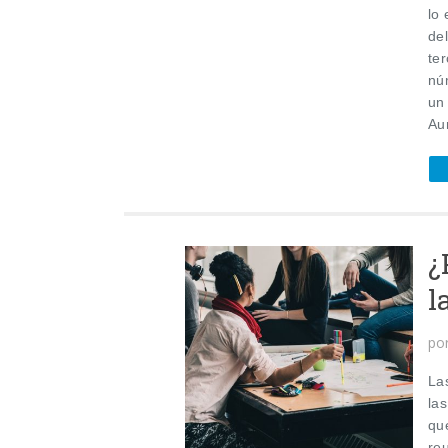
lo
de
te
nú
un
Au
¿
l
po
La
la
qu
re