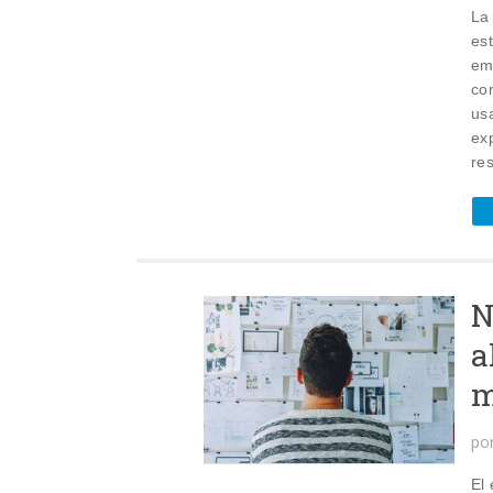
La
est
em
co
us
ex
res
N
a
m
po
El