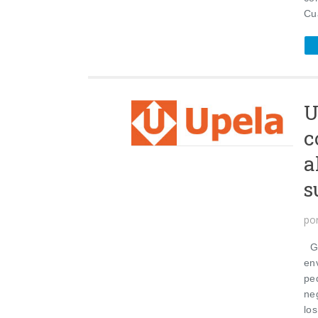
Cu
U
c
a
s
po
Gr
env
pe
ne
los