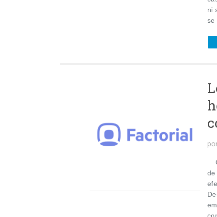
ni 
se
L
h
c
po
Co
de
ef
De
em
co