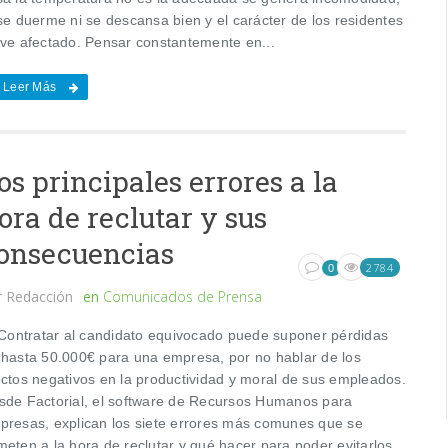
se duerme ni se descansa bien y el carácter de los residentes
 ve afectado. Pensar constantemente en...
Leer Más
os principales errores a la
ora de reclutar y sus
onsecuencias
2784
0
r
Redacción
en
Comunicados de Prensa
ntratar al candidato equivocado puede suponer pérdidas
 hasta 50.000€ para una empresa, por no hablar de los
ectos negativos en la productividad y moral de sus empleados.
sde Factorial, el software de Recursos Humanos para
presas, explican los siete errores más comunes que se
meten a la hora de reclutar y qué hacer para poder evitarlos.