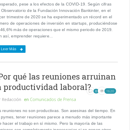
 esperado, pese a los efectos de la COVID-19. Según cifras
l Observatorio de la Fundación Innovación Bankinter, en el
rcer trimestre de 2020 se ha experimentado un récord en el
mero de operaciones de inversión en startups, produciéndose
 46,6% más de operaciones que el mismo periodo de 2019.
n así, emprender requiere...
Leer Más
Por qué las reuniones arruinan
a productividad laboral?
1620
0
r
Redacción
en
Comunicados de Prensa
s reuniones no son productivas. Son asesinas del tiempo. En
s pymes, tener reuniones parece a menudo más importante
e hacer el trabajo en sí mismo. Pero la mayoría de las
uniones son completamente innecesarias si se ponen otros