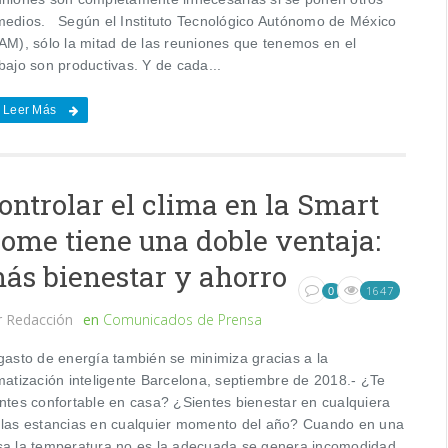
medios. Según el Instituto Tecnológico Autónomo de México
TAM), sólo la mitad de las reuniones que tenemos en el
bajo son productivas. Y de cada...
Leer Más
ontrolar el clima en la Smart
ome tiene una doble ventaja:
ás bienestar y ahorro
1647
0
r
Redacción
en
Comunicados de Prensa
 gasto de energía también se minimiza gracias a la
imatización inteligente Barcelona, septiembre de 2018.- ¿Te
entes confortable en casa? ¿Sientes bienestar en cualquiera
 las estancias en cualquier momento del año? Cuando en una
sa la temperatura no es la adecuada se genera incomodidad,