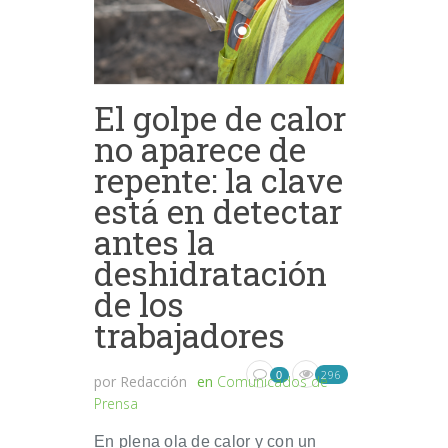
El golpe de calor
no aparece de
repente: la clave
está en detectar
antes la
deshidratación
de los
trabajadores
296
0
por
Redacción
en
Comunicados de
Prensa
En plena ola de calor y con un