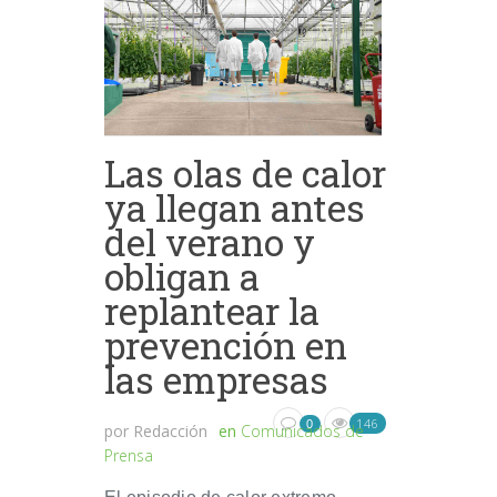
Las olas de calor
ya llegan antes
del verano y
obligan a
replantear la
prevención en
las empresas
146
0
por
Redacción
en
Comunicados de
Prensa