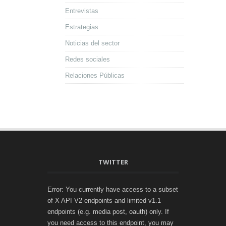
Entrevistas
Estrategias
Noticias del sector
Redes sociales
Relaciones Públicas
TWITTER
Error: You currently have access to a subset
of X API V2 endpoints and limited v1.1
endpoints (e.g. media post, oauth) only. If
you need access to this endpoint, you may