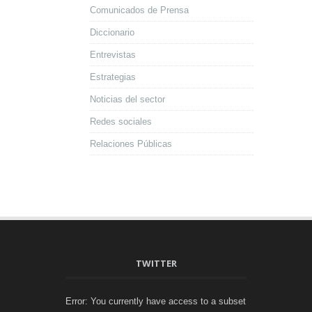
Comunicados de Prensa
Diccionario
Entrevistas
Estrategias
Noticias del sector
Redes sociales
Relaciones Públicas
TWITTER
Error: You currently have access to a subset