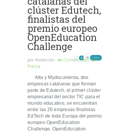
catalanas del
clúster Edutech,
finalistas del
premio europeo
OpenEducation
Challenge
1391
0
por
Redacción
en
Comunicados de
Prensa
Atta y Mydocumenta, dos
empresas catalanas que forman
parte de Edutech, el primer clúster
empresarial del sector TIC para el
mundo educativo, se encuentran
entre las 20 empresas finalistas
EdTech de toda Europa del premio
europeo OpenEducation
Challenge. OpenEducation