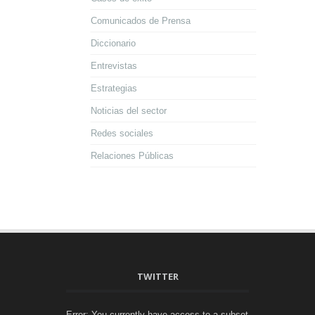
Comunicados de Prensa
Diccionario
Entrevistas
Estrategias
Noticias del sector
Redes sociales
Relaciones Públicas
TWITTER
Error: You currently have access to a subset