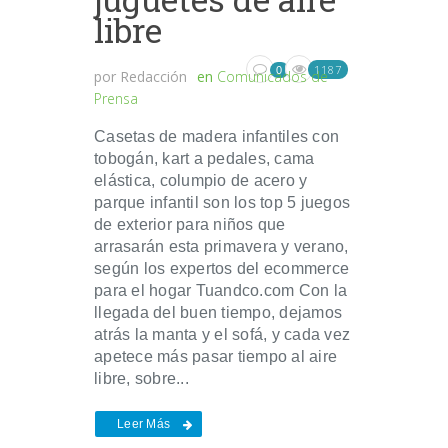
libre
1187
0
por
Redacción
en
Comunicados de
Prensa
Casetas de madera infantiles con
tobogán, kart a pedales, cama
elástica, columpio de acero y
parque infantil son los top 5 juegos
de exterior para niños que
arrasarán esta primavera y verano,
según los expertos del ecommerce
para el hogar Tuandco.com Con la
llegada del buen tiempo, dejamos
atrás la manta y el sofá, y cada vez
apetece más pasar tiempo al aire
libre, sobre...
Leer Más