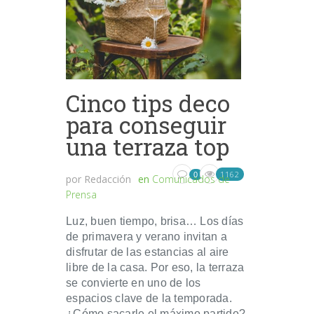
Cinco tips deco
para conseguir
una terraza top
1162
0
por
Redacción
en
Comunicados de
Prensa
Luz, buen tiempo, brisa… Los días
de primavera y verano invitan a
disfrutar de las estancias al aire
libre de la casa. Por eso, la terraza
se convierte en uno de los
espacios clave de la temporada.
¿Cómo sacarle el máximo partido?