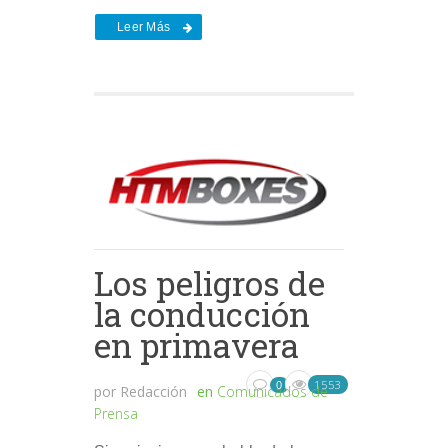
Leer Más
Los peligros de
la conducción
en primavera
1553
0
por
Redacción
en
Comunicados de
Prensa