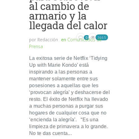
al cambio de
armario y la
llegada del calor
1665
0
por
Redacción
en
Comunicados de
Prensa
La exitosa serie de Netflix ‘Tidying
Up with Marie Kondo’ está
inspirando a las personas a
mantener solamente entre sus
posesiones a aquellas que les
‘provocan alegría’ y deshacerse del
resto. El éxito de Netflix ha llevado
a muchas personas a purgar sus
hogares de cualquier cosa que no
‘encienda la alegría’. “Es una
limpieza de primavera a lo grande.
No te das cuenta...