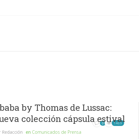
baba by Thomas de Lussac:
ueva colección cápsula estival
1469
0
r
Redacción
en
Comunicados de Prensa