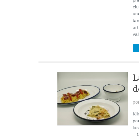
clu
un
ta
art
val
L
d
po
Kl
pa
lo
– 