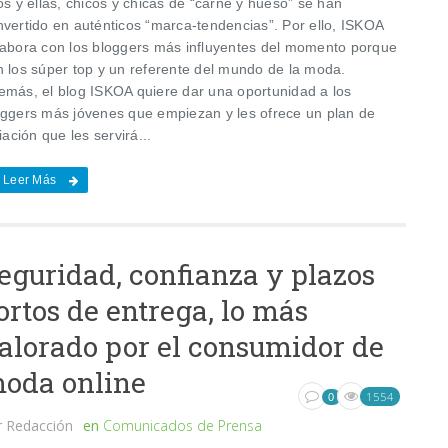
os y ellas, chicos y chicas de “carne y hueso” se han
nvertido en auténticos “marca-tendencias”. Por ello, ISKOA
labora con los bloggers más influyentes del momento porque
n los súper top y un referente del mundo de la moda.
emás, el blog ISKOA quiere dar una oportunidad a los
oggers más jóvenes que empiezan y les ofrece un plan de
liación que les servirá...
Leer Más
eguridad, confianza y plazos
ortos de entrega, lo más
alorado por el consumidor de
oda online
1554
0
r
Redacción
en
Comunicados de Prensa