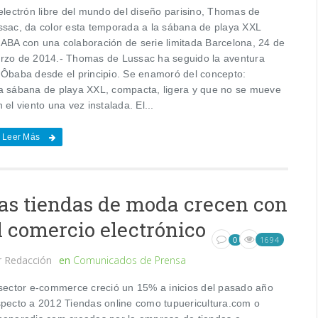
 electrón libre del mundo del diseño parisino, Thomas de
ssac, da color esta temporada a la sábana de playa XXL
ABA con una colaboración de serie limitada Barcelona, 24 de
rzo de 2014.- Thomas de Lussac ha seguido la aventura
 Ôbaba desde el principio. Se enamoró del concepto:
a sábana de playa XXL, compacta, ligera y que no se mueve
 el viento una vez instalada. El...
Leer Más
as tiendas de moda crecen con
l comercio electrónico
1694
0
r
Redacción
en
Comunicados de Prensa
 sector e-commerce creció un 15% a inicios del pasado año
specto a 2012 Tiendas online como tupuericultura.com o