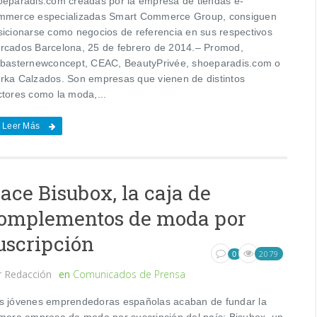
oeparadis.com creadas por la empresa de tiendas e-
mmerce especializadas Smart Commerce Group, consiguen
sicionarse como negocios de referencia en sus respectivos
rcados Barcelona, 25 de febrero de 2014.– Promod,
abasternewconcept, CEAC, BeautyPrivée, shoeparadis.com o
rka Calzados. Son empresas que vienen de distintos
ctores como la moda,...
Leer Más
ace Bisubox, la caja de
omplementos de moda por
uscripción
2079
0
r
Redacción
en
Comunicados de Prensa
s jóvenes emprendedoras españolas acaban de fundar la
imera empresa de moda por suscripción del país: Bisubox, un