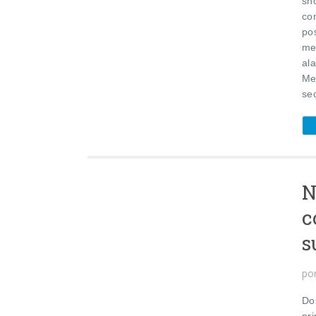
sh
co
po
me
al
Me
se
N
c
s
po
Do
pr