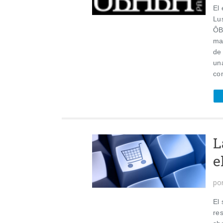
El
Lu
ÔB
ma
de
un
con
L
e
po
El
re