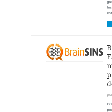
ga
hi
con
B
F
m
p
d
po
Br
pe