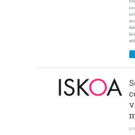
Ell
co
co
so
Ad
bl
afi
S
c
v
m
po