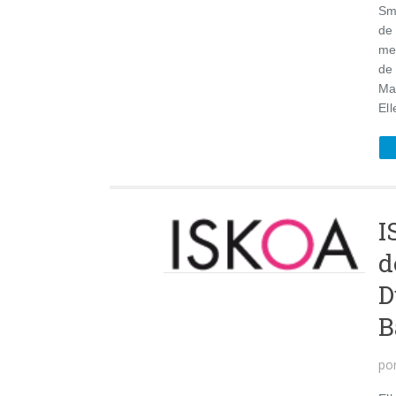
Sm
de
me
de
Mar
Ell
I
d
D
B
po