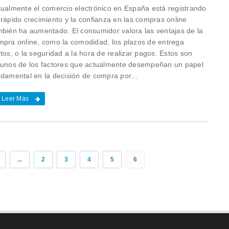
tualmente el comercio electrónico en España está registrando
 rápido crecimiento y la confianza en las compras online
mbién ha aumentado. El consumidor valora las ventajas de la
mpra online, como la comodidad, los plazos de entrega
tos, o la seguridad a la hora de realizar pagos. Estos son
gunos de los factores que actualmente desempeñan un papel
ndamental en la decisión de compra por...
Leer Más
...
2
3
4
5
6