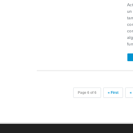
Ac
un
ta
co
cor
al
fu
Page 6 of 6
« First
«